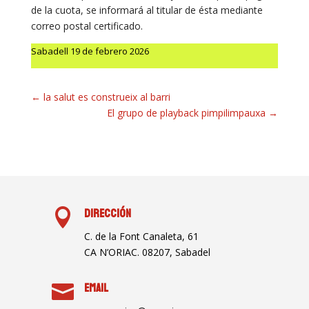
de la cuota, se informará al titular de ésta mediante
correo postal certificado.
Sabadell 19 de febrero 2026
←
la salut es construeix al barri
El grupo de playback pimpilimpauxa
→

Dirección
C. de la Font Canaleta, 61
CA N’ORIAC. 08207, Sabadel

Email