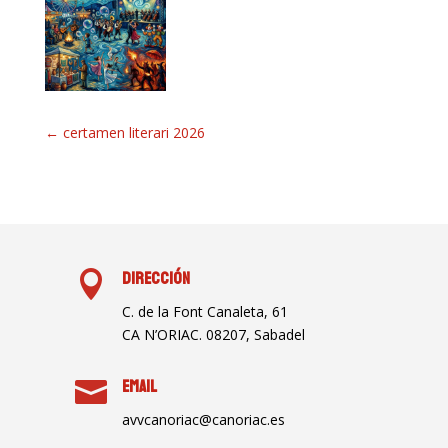
←
certamen literari 2026

Dirección
C. de la Font Canaleta, 61
CA N’ORIAC. 08207, Sabadel

Email
avvcanoriac@canoriac.es