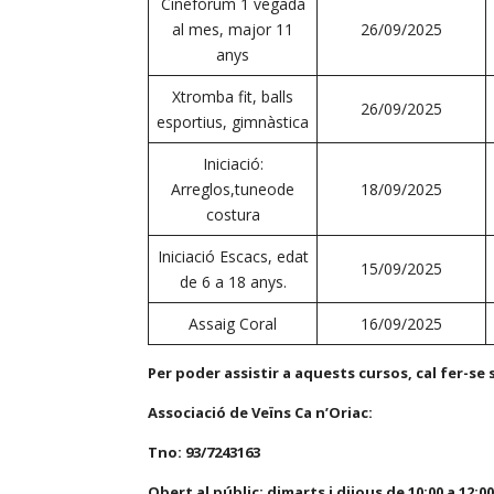
Cinefòrum 1 vegada
al mes, major 11
26/09/2025
anys
Xtromba fit, balls
26/09/2025
esportius, gimnàstica
Iniciació:
Arreglos,tuneode
18/09/2025
costura
Iniciació Escacs, edat
15/09/2025
de 6 a 18 anys.
Assaig Coral
16/09/2025
Per poder assistir a aquests cursos, cal fer-se s
Associació de Veïns Ca n’Oriac:
Tno: 93/7243163
Obert al públic: dimarts i dijous de 10:00 a 12:00 