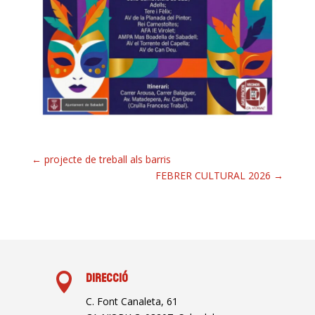
←
projecte de treball als barris
FEBRER CULTURAL 2026
→

Direcció
C. Font Canaleta, 61